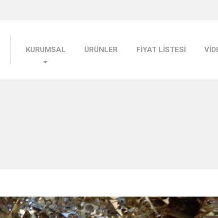
KURUMSAL
ÜRÜNLER
FİYAT LİSTESİ
VİD